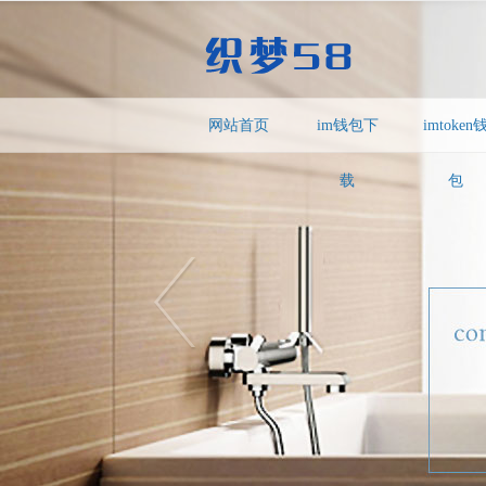
网站首页
im钱包下
imtoken
载
包