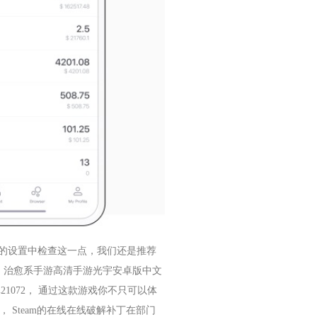
端的设置中检查这一点，我们还是推荐
签：治愈系手游高清手游光宇安卓版中文
1072， 通过这款游戏你不只可以体
n， Steam的在线在线破解补丁在部门