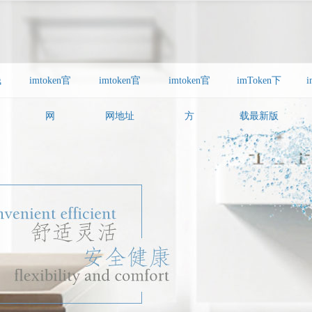
钱
imtoken官
imtoken官
imtoken官
imToken下
i
网
网地址
方
载最新版