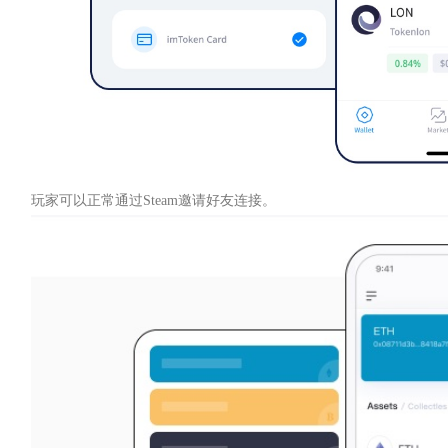
玩家可以正常通过Steam邀请好友连接。