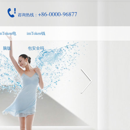
+86-0000-96877
咨询热线：
mToken电
imToken钱
脑版
包安全吗