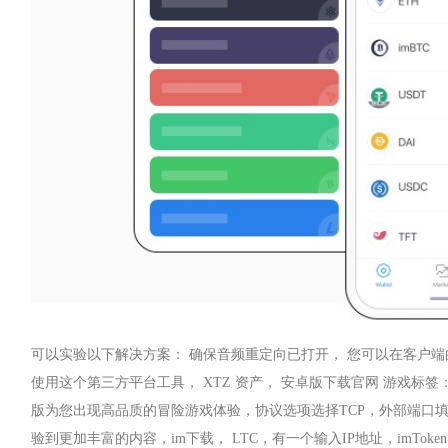
可以实验以下解决方案： 确保音频重定向已打开， 您可以在客户
使用这个第三方平台工具， XTZ 资产， 安卓版下载官网 游戏标
版为您出现高品质的冒险游戏体验，协议选项选择TCP，外部端口填2
验到更加丰富的内容，im下载， LTC，有一个输入IP地址，imToke