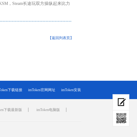
SM，Steam长途玩双方操纵起来比力
【返回列表页】
mToken下载链接
imToken官网网址
imToken安装
oken下载最新版
imToken电脑版