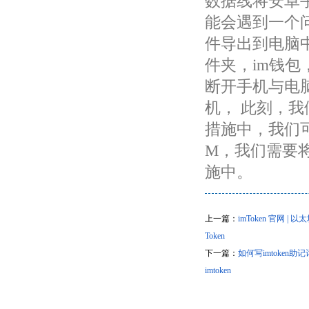
数据线将安卓手
能会遇到一个问
件导出到电脑中
件夹，im钱
断开手机与电脑
机， 此刻，
措施中，我们
M，我们需要
施中。
上一篇：
imToken 官网 |
Token
下一篇：
如何写imtoken助
imtoken