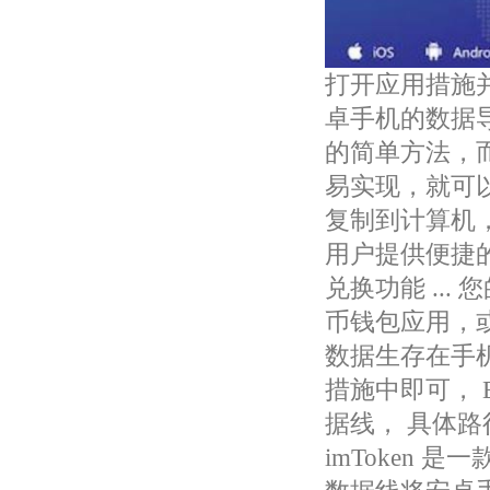
打开应用措施
卓手机的数据
的简单方法，而
易实现，就可
复制到计算机，
用户提供便捷
兑换功能 ..
币钱包应用，
数据生存在手
措施中即可， 
据线， 具体
imToken 