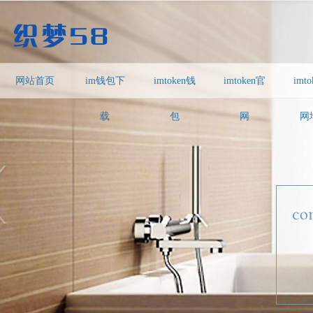
网站首页
im钱包下
imtoken钱
imtoken官
imt
载
包
网
网