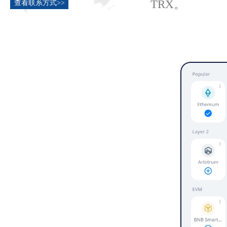
TRX。
查看联系方式>>