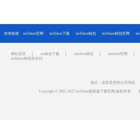
友情链接:
imToken官网
imToken下载
imToken钱包
imToken钱包官网
i
下载地址
imToken钱包app下载地
网站首页
im钱包下载
imtoken钱包
imtoken官网
imToken钱包安全吗
地址：这里是您的公司地址 电话：+
Copyright © 2002-2025 imToken最新版下载官网 版权所