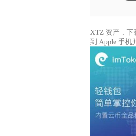
XTZ 资产，
到 Apple 