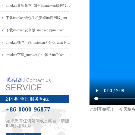
imtoken最新版本_如何从imtoken钱包转imToke
下载imtoken钱包手机安卓im官网版_imtoken团
下载imtoken安卓版_imtoken钱imToken包不支持
imtoken钱包下载_imtoken为什么我im下载在苹
imtoken下载_imtoken在中国大imToken官网陆无法
24小时全国服务热线
+86-0000-96877
此刻开始吧！，今天给
如果您有任何疑问或是问题，请随
时与我们联系