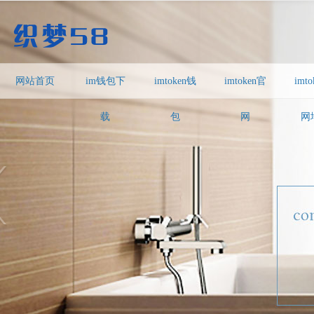
网站首页
im钱包下
imtoken钱
imtoken官
imt
载
包
网
网